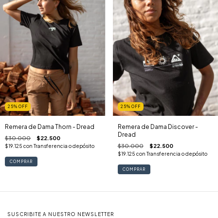
25
%
OFF
25
%
OFF
Remera de Dama Thorn - Dread
Remera de Dama Discover -
Dread
$30.000
$22.500
$30.000
$22.500
$19.125
con
Transferencia o depósito
$19.125
con
Transferencia o depósito
COMPRAR
COMPRAR
SUSCRIBITE A NUESTRO NEWSLETTER