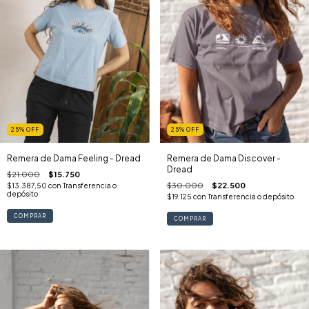
25
%
OFF
25
%
OFF
Remera de Dama Feeling - Dread
Remera de Dama Discover -
Dread
$21.000
$15.750
$30.000
$22.500
$13.387,50
con
Transferencia o
depósito
$19.125
con
Transferencia o depósito
COMPRAR
COMPRAR