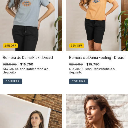
25
%
OFF
25
%
OFF
Remera de Dama Risk - Dread
Remera de Dama Feeling - Dread
$21.000
$15.750
$21.000
$15.750
$13.387,50
con
Transferencia o
$13.387,50
con
Transferencia o
depósito
depósito
COMPRAR
COMPRAR