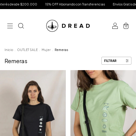
00.000
15% OFF Abonando con Transferencias
Envíos Gratis desde $200.000
0
Inicio
.
OUTLET SALE
.
Mujer
.
Remeras
Remeras
FILTRAR