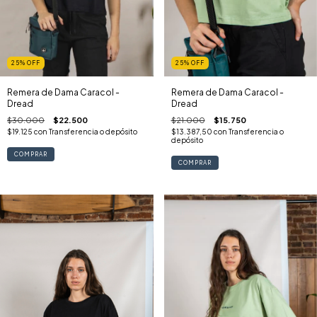
25
%
OFF
25
%
OFF
Remera de Dama Caracol -
Remera de Dama Caracol -
Dread
Dread
$21.000
$15.750
$30.000
$22.500
$13.387,50
con
Transferencia o
$19.125
con
Transferencia o depósito
depósito
COMPRAR
COMPRAR