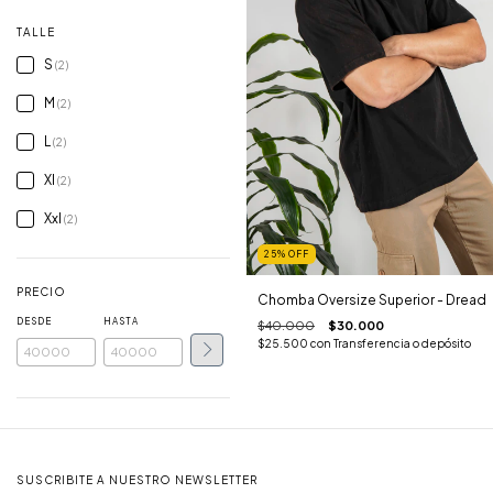
TALLE
S
(2)
M
(2)
L
(2)
Xl
(2)
Xxl
(2)
25
%
OFF
PRECIO
Chomba Oversize Superior - Dread
DESDE
HASTA
$40.000
$30.000
$25.500
con
Transferencia o depósito
SUSCRIBITE A NUESTRO NEWSLETTER