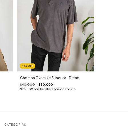
25
%
OFF
Chomba Oversize Superior - Dread
$40.000
$30.000
$25.500
con
Transferencia o depósito
CATEGORÍAS