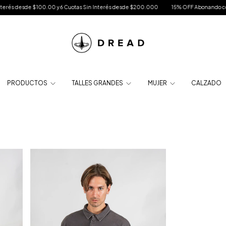
és desde $100.00 y 6 Cuotas Sin Interés desde $200.000
15% OFF Abonando con Tr
PRODUCTOS
TALLES GRANDES
MUJER
CALZADO