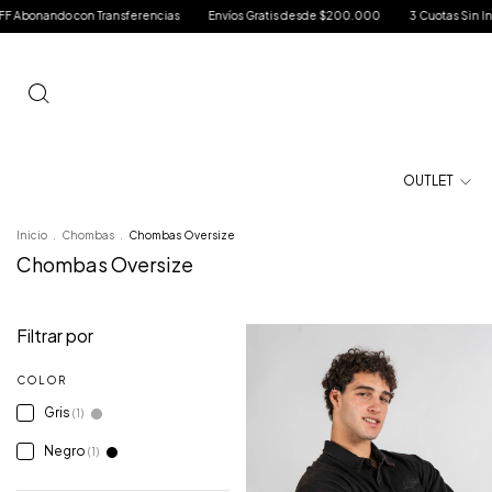
onando con Transferencias
Envíos Gratis desde $200.000
3 Cuotas Sin Inter
OUTLET
Inicio
.
Chombas
.
Chombas Oversize
Chombas Oversize
Filtrar por
COLOR
Gris
(1)
Negro
(1)